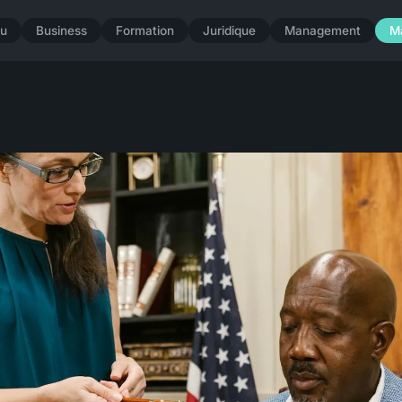
u
Business
Formation
Juridique
Management
M