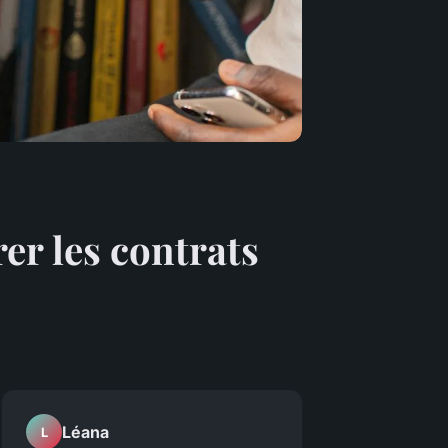
er les contrats
Léana
L