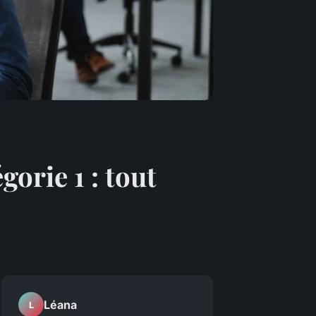
gorie 1 : tout
Léana
L