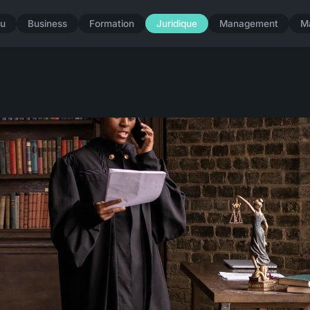
u
Business
Formation
Juridique
Management
M