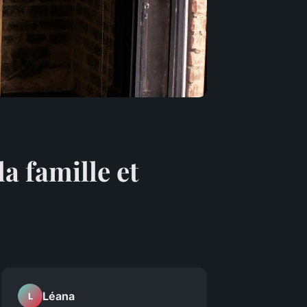
la famille et
Léana
L