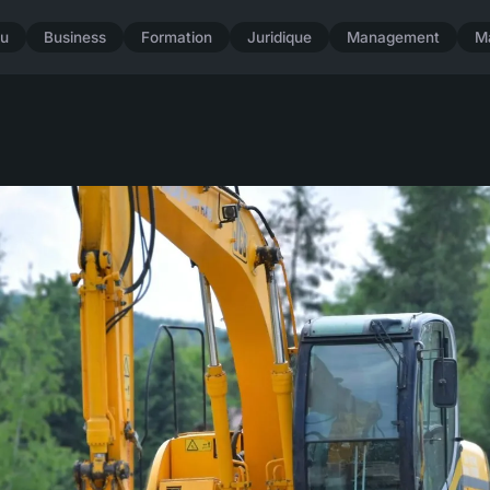
u
Business
Formation
Juridique
Management
M