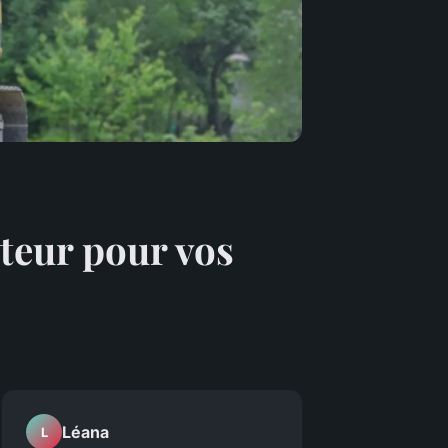
teur pour vos
Léana
L